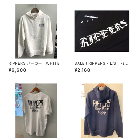
RIPPERS パーカー WHITE
SALE‼︎ RIPPERS - L/S T-shi
rt (BLACK)
¥6,600
¥2,160