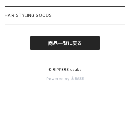
S／S Tーshirt
HAIR STYLING GOODS
L／S Tーshirt
商品一覧に戻る
© RIPPERS osaka
Powered by