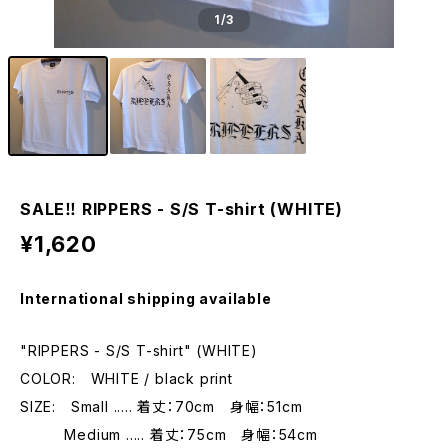
1
/3
SALE‼︎ RIPPERS - S/S T-shirt (WHITE)
¥1,620
International shipping available
"RIPPERS - S/S T-shirt" (WHITE)
COLOR: WHITE / black print
SIZE: Small ..... 着丈：70cm 身幅：51cm
Medium ..... 着丈：75cm 身幅：54cm