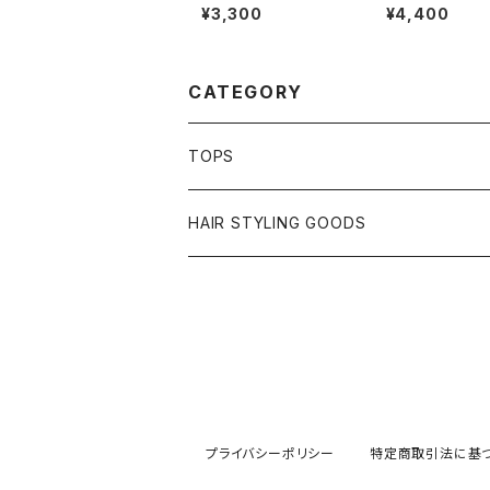
ャツネイビー プリント
irt 7.1オンス
¥3,300
¥4,400
CATEGORY
TOPS
S／S Tーshirt
HAIR STYLING GOODS
L／S Tーshirt
プライバシーポリシー
特定商取引法に基