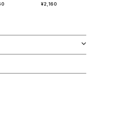
hirt (BLACK)
S T-shirt (WHITE)
60
¥2,160