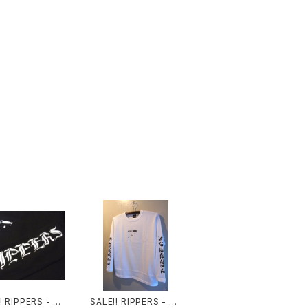
︎ RIPPERS - L/
SALE‼︎ RIPPERS - L/