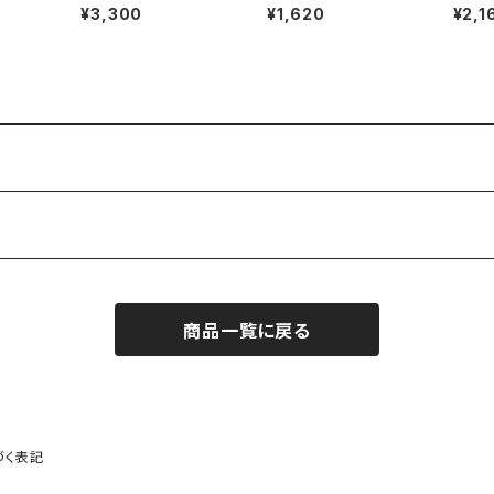
T ブラックプリント
S T-shirt (BLACK)
S T-s
¥3,300
¥1,620
¥2,1
商品一覧に戻る
づく表記