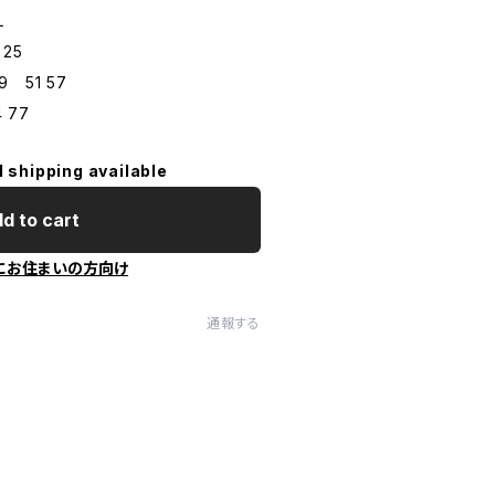
L
25
1 57
77
l shipping available
d to cart
にお住まいの方向け
通報する