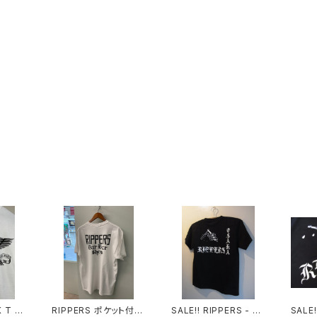
 T sh
RIPPERS ポケット付き
SALE‼︎ RIPPERS - S/
SALE‼